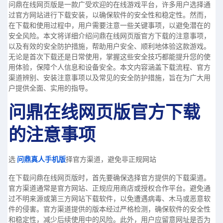
问鼎在线网页版是一款广受欢迎的在线游戏平台，许多用户选择通
过官方网站进行下载安装，以确保软件的安全性和稳定性。然而，
在下载和使用过程中，用户需要注意一些关键事项，以避免潜在的
安全风险。本文将详细介绍问鼎在线网页版官方下载的注意事项，
以及有效的安全防护措施，帮助用户安全、顺利地体验这款游戏。
无论是首次下载还是日常使用，掌握这些安全技巧都能提升您的使
用体验，保障个人信息和设备安全。本文内容涵盖下载流程、官方
渠道辨别、安装注意事项以及常见的安全防护措施，旨在为广大用
户提供全面、实用的指导。
问鼎在线网页版官方下载
的注意事项
选
问鼎真人手机版
择官方渠道，避免非正规网站
在下载问鼎在线网页版时，首先要确保选择官方提供的下载渠道。
官方渠道通常是官方网站、正规应用商店或授权合作平台。避免通
过不明来源或第三方网站下载软件，以免遭遇病毒、木马或恶意软
件的侵害。官方渠道提供的版本经过严格检测，确保软件的安全性
和稳定性，减少后续使用中的风险。此外，用户应留意网址是否为