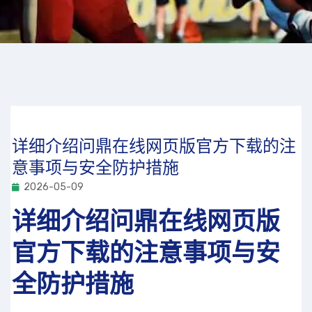
详细介绍问鼎在线网页版官方下载的注
意事项与安全防护措施
2026-05-09
详细介绍问鼎在线网页版
官方下载的注意事项与安
全防护措施